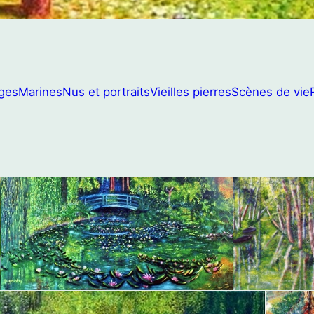
ges
Marines
Nus et portraits
Vieilles pierres
Scènes de vie